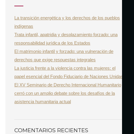
A
c
R
h
La transición energética y los derechos de los pueblos
f
indígenas
o
Trata infantil, apatridia y desplazamiento forzado: una
r
responsabilidad jurídica de los Estados
:
El matrimonio infantil y forzado: una vulneración de
derechos que exige respuestas integrales
La justicia frente a la violencia contra las mujeres: el
papel esencial del Fondo Fiduciario de Naciones Unidas
El XV Seminario de Derecho Internacional Humanitario
cerró con un amplio debate sobre los desafíos de la
asistencia humanitaria actual
COMENTARIOS RECIENTES