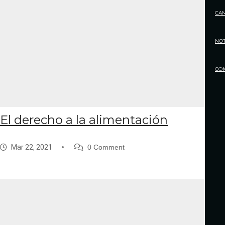
CA
NOT
CO
El derecho a la alimentación
Mar 22, 2021
0 Comment