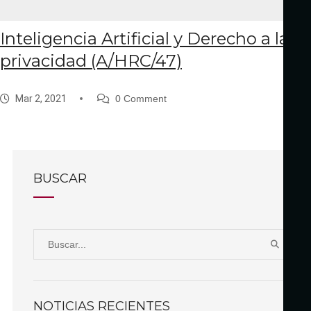
Inteligencia Artificial y Derecho a la
privacidad (A/HRC/47)
Mar 2, 2021
0 Comment
BUSCAR
S
B
e
U
a
S
r
C
NOTICIAS RECIENTES