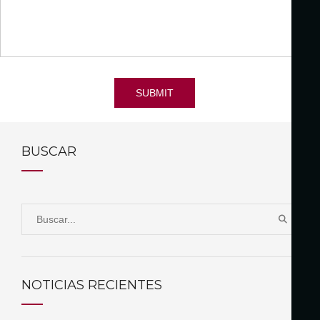
SUBMIT
BUSCAR
S
B
e
U
a
S
r
C
NOTICIAS RECIENTES
A
c
R
h