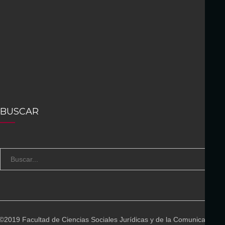
BUSCAR
S
B
e
U
a
S
r
C
c
A
©2019 Facultad de Ciencias Sociales Jurídicas y de la Comunicación
h
R