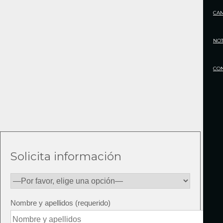
CA
NOT
CO
Solicita información
Nombre y apellidos (requerido)