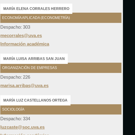
MARÍA ELENA CORRALES HERRERO
ECONOMÍA APLICADA (ECONOMETRÍA)
Despacho: 303
mecorrales@uva.es
Información académica
MARÍA LUISA ARRIBAS SAN JUAN
ORGANIZACIÓN DE EMPRESAS
Despacho: 226
marisa.arribas@uva.es
MARÍA LUZ CASTELLANOS ORTEGA
SOCIOLOGÍA
Despacho: 334
luzcaste@soc.uva.es