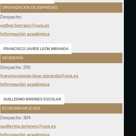
ORGANIZACIÓN DE EMPRESAS
Despacho:
esther.herranz@uva.es
Información académica
FRANCISCO JAVIER LEÓN MIRANDA
GEOGRAFÍA
Despacho: 250
franciscojavier.leon.miranda@uva.es
Información académica
GUILLERMO BRIONES ESCOLAR
ECONOMÍA APLICADA
Despacho: 304
guillermo.briones@uva.es
Información académica