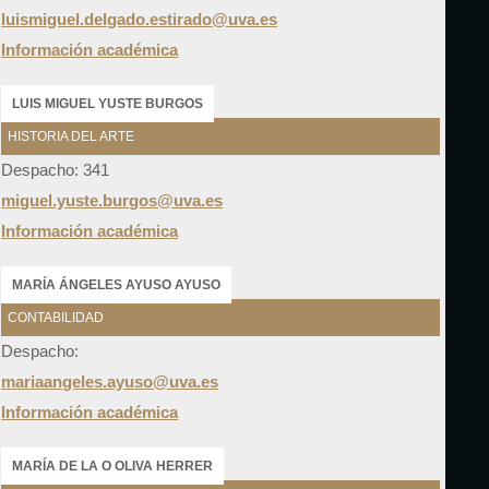
luismiguel.delgado.estirado@uva.es
Información académica
LUIS MIGUEL YUSTE BURGOS
HISTORIA DEL ARTE
Despacho: 341
miguel.yuste.burgos@uva.es
Información académica
MARÍA ÁNGELES AYUSO AYUSO
CONTABILIDAD
Despacho:
mariaangeles.ayuso@uva.es
Información académica
MARÍA DE LA O OLIVA HERRER