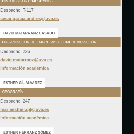
HISTORIA CONTEMPORÁNEA
Despacho: T-117
cesar.garcia.andres@uva.es
DAVID MATARRANZ CASADO
ORGANIZACIÓN DE EMPRESAS Y COMERCIALIZACIÓN
Despacho: 226
david.matarranz@uva.es
Información académica
ESTHER GÍL ÁLVAREZ
GEOGRAFÍA
Despacho: 247
mariaesther.gil@uva.es
Información académica
ESTHER HERRANZ GÓMEZ