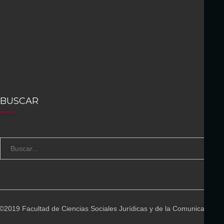
BUSCAR
S
B
e
U
a
S
r
C
c
A
©2019 Facultad de Ciencias Sociales Jurídicas y de la Comunicación
h
R
f