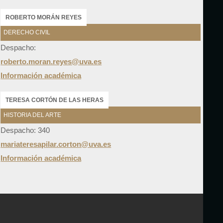
ROBERTO MORÁN REYES
DERECHO CIVIL
Despacho:
roberto.moran.reyes@uva.es
Información académica
TERESA CORTÓN DE LAS HERAS
HISTORIA DEL ARTE
Despacho: 340
mariateresapilar.corton@uva.es
Información académica