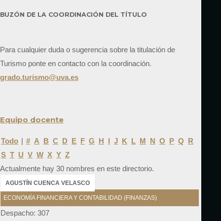
BUZÓN DE LA COORDINACIÓN DEL TÍTULO
Para cualquier duda o sugerencia sobre la titulación de
Turismo ponte en contacto con la coordinación.
grado.turismo@uva.es
Equipo docente
Todo
|
#
A
B
C
D
E
F
G
H
I
J
K
L
M
N
O
P
Q
R
S
T
U
V
W
X
Y
Z
Actualmente hay 30 nombres en este directorio.
AGUSTÍN CUENCA VELASCO
ECONOMÍA FINANCIERA Y CONTABILIDAD (FINANZAS)
Despacho: 307