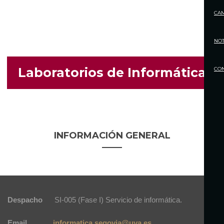
CA
NOT
Laboratorios de Informática
CO
INFORMACIÓN GENERAL
Despacho
SI-005 (Fase I) Servicio de informática.
Email
informatica.segovia@uva.es