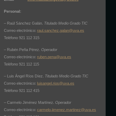
Personal:
– Raúl Sánchez Galán.
Titulado Medio Grado TIC
Correo electrónico:
raul.sanchez.galan@uva.es
Teléfono 921 112 315
– Rubén Peña Pérez.
Operador
Correo electrónico:
ruben.pena@uva.es
Teléfono 921 112 115
– Luis Ángel Ríos Díez.
Titulado Medio Grado TIC
Correo electrónico:
luisangel.rios@uva.es
Teléfono 921 112 415
– Carmelo Jiménez Martínez.
Operador
Correo electrónico:
carmelo.jimenez.martinez@uva.es