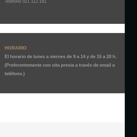
Teléfono 921 112 181
HORARIO
El horario de lunes a viernes de 9 a 14 y de 15 a 20 h.
(Preferentemente con cita previa a través de email o
teléfono.)