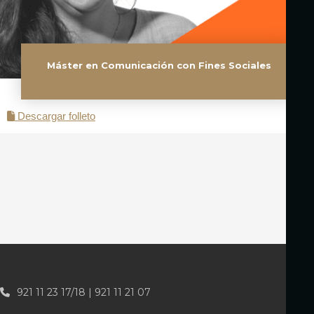
Máster en Comunicación con Fines Sociales
Descargar folleto
921 11 23 17/18 | 921 11 21 07