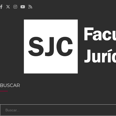
BUSCAR
S
e