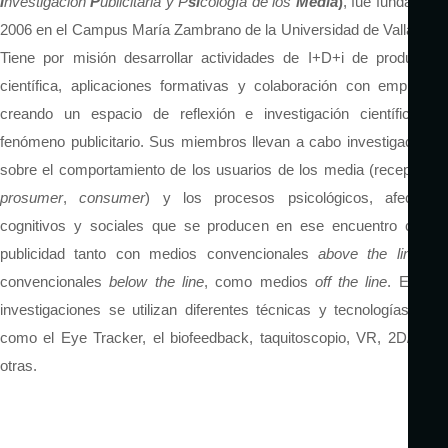
I
nvestigación
P
ublicitaria y P
si
cología de los
Media
)
, fue fundado e
2006 en el Campus María Zambrano de la Universidad de Valladolid.
Tiene por misión desarrollar actividades de I+D+i de producción
científica, aplicaciones formativas y colaboración con empresas,
creando un espacio de reflexión e investigación científica del
fenómeno publicitario. Sus miembros llevan a cabo investigaciones
sobre el comportamiento de los usuarios de los media (receptores,
prosumer
,
consumer
) y los procesos psicológicos, afectivos
cognitivos y sociales que se producen en ese encuentro con la
publicidad tanto con medios convencionales
above the line
, no
convencionales
below the line
, como medios
off the line
. En su
investigaciones se utilizan diferentes técnicas y tecnologías tales
como el Eye Tracker, el biofeedback, taquitoscopio, VR, 2D/3D, y
otras.