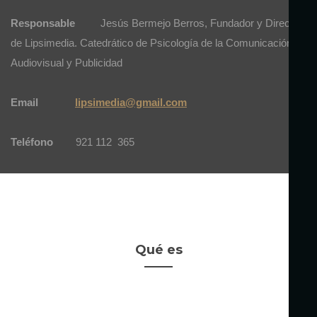
Responsable
Jesús Bermejo Berros, Fundador y Director
de Lipsimedia. Catedrático de Psicología de la Comunicación
Audiovisual y Publicidad
Email
lipsimedia@gmail.com
Teléfono
921 112 365
Qué es