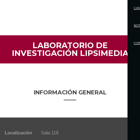
CA
NOT
LABORATORIO DE
CO
INVESTIGACIÓN LIPSIMEDIA
INFORMACIÓN GENERAL
Localización
Sala 118