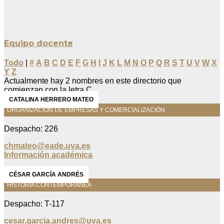
Equipo docente
Todo
|
#
A
B
C
D
E
F
G
H
I
J
K
L
M
N
O
P
Q
R
S
T
U
V
W
X
Y
Z
Actualmente hay 2 nombres en este directorio que
comienzan con la letra C.
CATALINA HERRERO MATEO
ORGANIZACIÓN DE EMPRESAS Y COMERCIALIZACIÓN
Despacho: 226
chmateo@eade.uva.es
Información académica
CÉSAR GARCÍA ANDRÉS
HISTORIA CONTEMPORÁNEA
Despacho: T-117
cesar.garcia.andres@uva.es