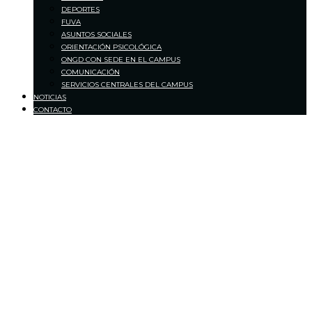
DEPORTES
FUVA
ASUNTOS SOCIALES
ORIENTACIÓN PSICOLÓGICA
ONGD CON SEDE EN EL CAMPUS
COMUNICACIÓN
SERVICIOS CENTRALES DEL CAMPUS
NOTICIAS
CONTACTO