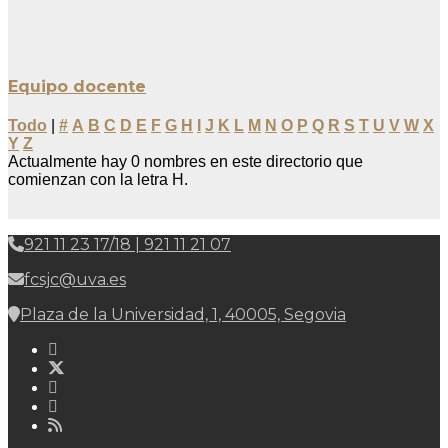
Equipo docente
Todo
|
#
A
B
C
D
E
F
G
H
I
J
K
L
M
N
O
P
Q
R
S
T
U
V
W
X
Y
Z
Actualmente hay 0 nombres en este directorio que
comienzan con la letra H.
921 11 23 17/18 | 921 11 21 07
fcsjc@uva.es
Plaza de la Universidad, 1, 40005, Segovia