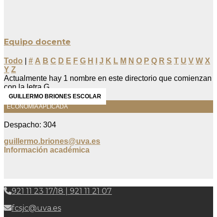
Equipo docente
Todo
|
#
A
B
C
D
E
F
G
H
I
J
K
L
M
N
O
P
Q
R
S
T
U
V
W
X
Y
Z
Actualmente hay 1 nombre en este directorio que comienzan
con la letra G.
GUILLERMO BRIONES ESCOLAR
ECONOMÍA APLICADA
Despacho: 304
guillermo.briones@uva.es
Información académica
921 11 23 17/18 | 921 11 21 07
fcsjc@uva.es