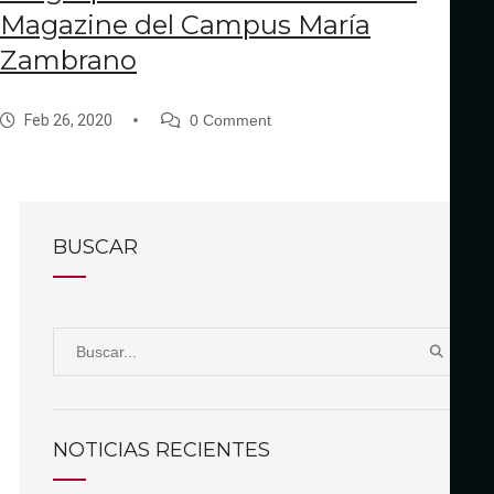
Magazine del Campus María
Zambrano
Feb 26, 2020
0 Comment
BUSCAR
S
B
e
U
a
S
r
C
NOTICIAS RECIENTES
A
c
R