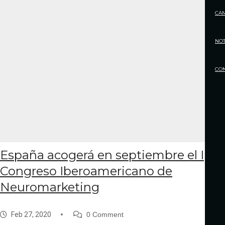
CA
NOT
CO
España acogerá en septiembre el I
Congreso Iberoamericano de
Neuromarketing
Feb 27, 2020
0 Comment