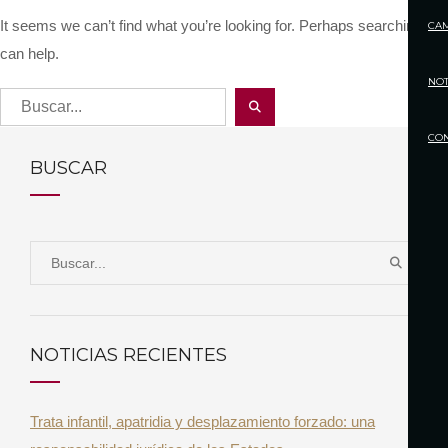
It seems we can’t find what you’re looking for. Perhaps searching
CA
can help.
NOT
S
B
e
U
CO
S
a
BUSCAR
C
r
A
c
R
h
S
f
B
e
U
o
a
S
r
r
C
NOTICIAS RECIENTES
:
A
c
R
h
Trata infantil, apatridia y desplazamiento forzado: una
f