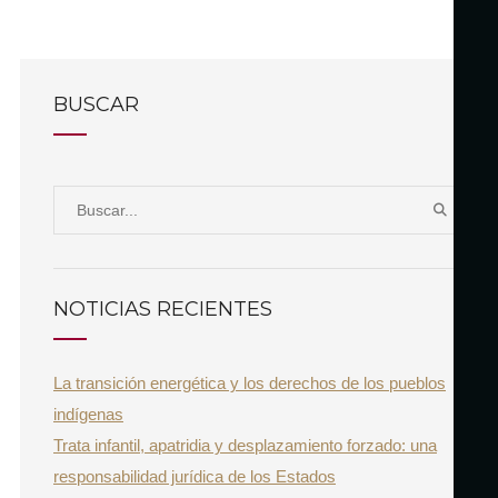
BUSCAR
S
B
e
U
a
S
r
C
NOTICIAS RECIENTES
A
c
R
h
La transición energética y los derechos de los pueblos
f
indígenas
o
Trata infantil, apatridia y desplazamiento forzado: una
r
responsabilidad jurídica de los Estados
: