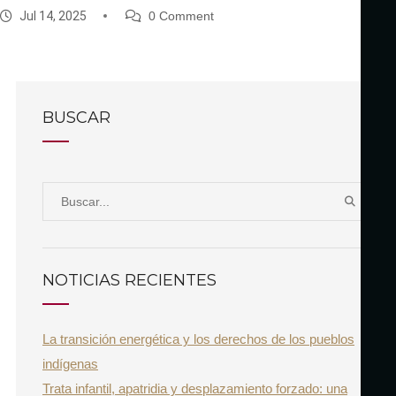
Jul 14, 2025
0 Comment
BUSCAR
S
B
e
U
a
S
r
C
NOTICIAS RECIENTES
A
c
R
h
La transición energética y los derechos de los pueblos
f
indígenas
o
Trata infantil, apatridia y desplazamiento forzado: una
r