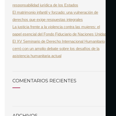
responsabilidad jurídica de los Estados
:
El matrimonio infantil y forzado: una vulneración de
derechos que exige respuestas integrales
La justicia frente a la violencia contra las mujeres: el
papel esencial del Fondo Fiduciario de Naciones Unidas
El XV Seminario de Derecho Internacional Humanitario
cerró con un amplio debate sobre los desafíos de la
asistencia humanitaria actual
COMENTARIOS RECIENTES
ARCHIVOS