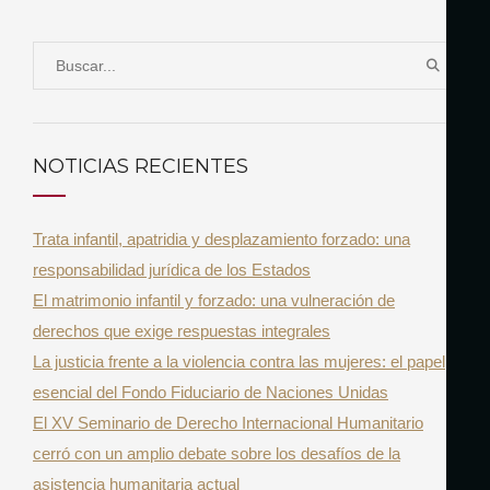
S
B
e
U
a
S
r
C
NOTICIAS RECIENTES
A
c
R
h
Trata infantil, apatridia y desplazamiento forzado: una
f
responsabilidad jurídica de los Estados
o
El matrimonio infantil y forzado: una vulneración de
r
derechos que exige respuestas integrales
:
La justicia frente a la violencia contra las mujeres: el papel
esencial del Fondo Fiduciario de Naciones Unidas
El XV Seminario de Derecho Internacional Humanitario
cerró con un amplio debate sobre los desafíos de la
asistencia humanitaria actual