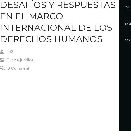
DESAFÍOS Y RESPUESTAS
CA
EN EL MARCO
NOT
INTERNACIONAL DE LOS
DERECHOS HUMANOS
CO
sjc2
Clínica juridica
0 Comment