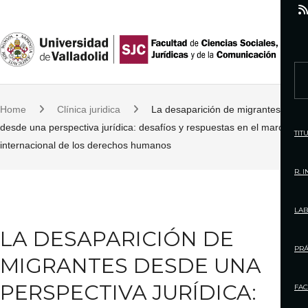
S
k
i
p
S
t
e
o
Home
Clínica juridica
La desaparición de migrantes
a
c
desde una perspectiva jurídica: desafíos y respuestas en el marco
r
TIT
o
internacional de los derechos humanos
c
n
h
R. 
t
f
e
o
LAB
n
r
LA DESAPARICIÓN DE
t
:
PRÁ
MIGRANTES DESDE UNA
PERSPECTIVA JURÍDICA:
FAC