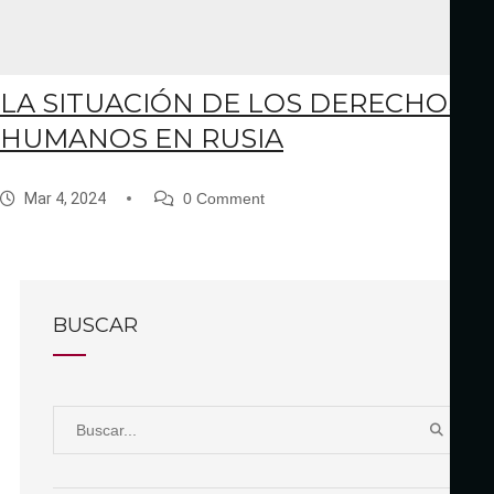
LA SITUACIÓN DE LOS DERECHOS
HUMANOS EN RUSIA
Mar 4, 2024
0 Comment
BUSCAR
S
B
e
U
a
S