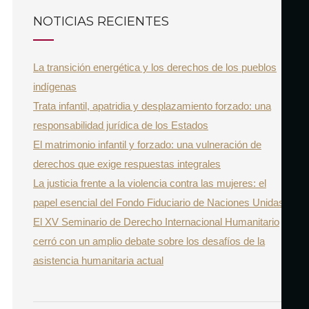
r
C
NOTICIAS RECIENTES
A
c
R
h
La transición energética y los derechos de los pueblos
f
indígenas
o
Trata infantil, apatridia y desplazamiento forzado: una
r
responsabilidad jurídica de los Estados
:
El matrimonio infantil y forzado: una vulneración de
derechos que exige respuestas integrales
La justicia frente a la violencia contra las mujeres: el
papel esencial del Fondo Fiduciario de Naciones Unidas
El XV Seminario de Derecho Internacional Humanitario
cerró con un amplio debate sobre los desafíos de la
asistencia humanitaria actual