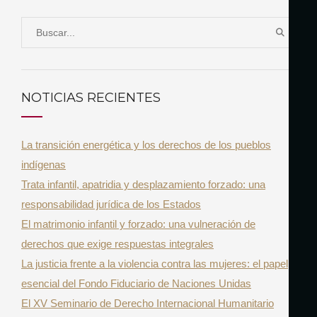
S
B
e
U
a
S
r
C
NOTICIAS RECIENTES
A
c
R
h
La transición energética y los derechos de los pueblos
f
indígenas
o
Trata infantil, apatridia y desplazamiento forzado: una
r
responsabilidad jurídica de los Estados
:
El matrimonio infantil y forzado: una vulneración de
derechos que exige respuestas integrales
La justicia frente a la violencia contra las mujeres: el papel
esencial del Fondo Fiduciario de Naciones Unidas
El XV Seminario de Derecho Internacional Humanitario