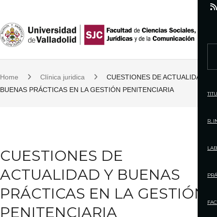
S
k
i
p
S
t
e
o
Home
Clínica juridica
CUESTIONES DE ACTUALIDAD Y
a
c
BUENAS PRÁCTICAS EN LA GESTIÓN PENITENCIARIA
r
TIT
o
c
n
h
R. 
t
f
e
o
LAB
CUESTIONES DE
n
r
t
ACTUALIDAD Y BUENAS
:
PRÁ
PRÁCTICAS EN LA GESTIÓN
FAC
PENITENCIARIA