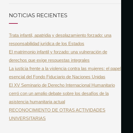
a
S
r
C
NOTICIAS RECIENTES
A
c
R
h
Trata infantil, apatridia y desplazamiento forzado: una
f
responsabilidad jurídica de los Estados
o
El matrimonio infantil y forzado: una vulneración de
r
derechos que exige respuestas integrales
:
La justicia frente a la violencia contra las mujeres: el papel
esencial del Fondo Fiduciario de Naciones Unidas
El XV Seminario de Derecho Internacional Humanitario
cerró con un amplio debate sobre los desafíos de la
asistencia humanitaria actual
RECONOCIMIENTO DE OTRAS ACTIVIDADES
UNIVERSITARIAS