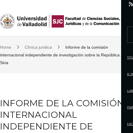
S
k
i
p
S
t
e
o
Home
Clínica juridica
Informe de la comisión
a
c
internacional independiente de investigación sobre la República Árabe
r
TIT
o
Siria
c
n
h
R. 
t
f
e
o
LAB
n
r
INFORME DE LA COMISIÓN
t
:
PRÁ
INTERNACIONAL
INDEPENDIENTE DE
FAC