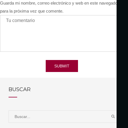
Guarda mi nombre, correo electrónico y web en este navegador
para la próxima vez que comente.
SUBMIT
BUSCAR
S
B
e
U