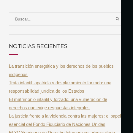
S
B
e
U
a
S
r
C
NOTICIAS RECIENTES
A
c
R
h
La transición energética y los derechos de los pueblos
f
indígenas
o
Trata infantil, apatridia y desplazamiento forzado: una
r
responsabilidad jurídica de los Estados
:
El matrimonio infantil y forzado: una vulneración de
derechos que exige respuestas integrales
La justicia frente a la violencia contra las mujeres: el papel
esencial del Fondo Fiduciario de Naciones Unidas
El XV Seminario de Derecho Internacional Humanitario