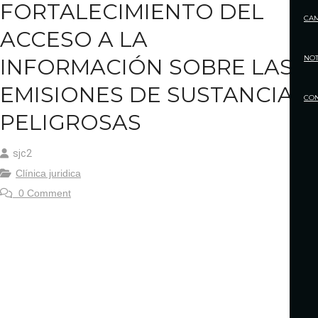
FORTALECIMIENTO DEL
CA
ACCESO A LA
NOT
INFORMACIÓN SOBRE LAS
EMISIONES DE SUSTANCIAS
CO
PELIGROSAS
sjc2
Clínica juridica
0 Comment