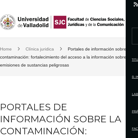
S
k
i
p
S
t
e
o
Home
Clínica juridica
Portales de información sobre la
a
c
contaminación: fortalecimiento del acceso a la información sobre las
r
TIT
o
emisiones de sustancias peligrosas
c
n
h
R. 
t
f
e
o
LAB
n
r
PORTALES DE
t
:
PRÁ
INFORMACIÓN SOBRE LA
CONTAMINACIÓN:
FAC