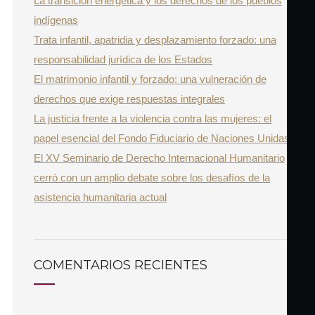
La transición energética y los derechos de los pueblos
f
indígenas
o
Trata infantil, apatridia y desplazamiento forzado: una
r
responsabilidad jurídica de los Estados
:
El matrimonio infantil y forzado: una vulneración de
derechos que exige respuestas integrales
La justicia frente a la violencia contra las mujeres: el
papel esencial del Fondo Fiduciario de Naciones Unidas
El XV Seminario de Derecho Internacional Humanitario
cerró con un amplio debate sobre los desafíos de la
asistencia humanitaria actual
COMENTARIOS RECIENTES