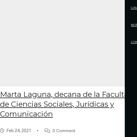
CA
NOT
CO
Marta Laguna, decana de la Facultad
de Ciencias Sociales, Jurídicas y
Comunicación
Feb 24, 2021
0 Comment