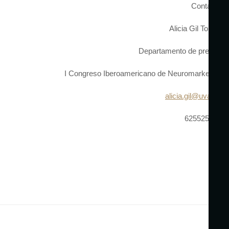
Contacto
Alicia Gil Torres
Departamento de prensa
I Congreso Iberoamericano de Neuromarketing
alicia.gil@uva.es
625525442