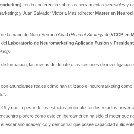
marketing
) con la conferencia sobre las herramientas
wereables
y no
marketing; y Juan Salvador Victoria Mas (director
Master en Neuroci
 de la mano de Nuria Serrano Abad (
Head of Strategy
de
VCCP en M
r del
Laboratorio de Neuromarketing Aplicado Fusión
y
President
nking
.
e formación, las mesas de debate o las sesiones de investigación se
 con anunciantes reales cómo han utilizado el neuromarketing como 
o”.
 y que, a pesar de los estrictos protocolos en los recintos universit
n encuentro pionero como este en Iberoamérica ha sido el motor que 
ad el escenario académico y demostrar que posee capacidad suficiente