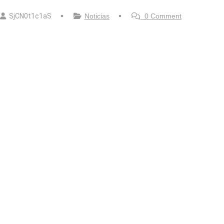
SjCN0t1c1aS
Noticias
0 Comment