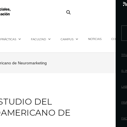
S
e
NOTICIAS
CONTACTO
PRÁCTICAS
FACULTAD
CAMPUS
a
r
TIT
c
mericano de Neuromarketing
h
R. 
f
o
LAB
r
ESTUDIO DEL
:
PRÁ
OAMERICANO DE
FAC