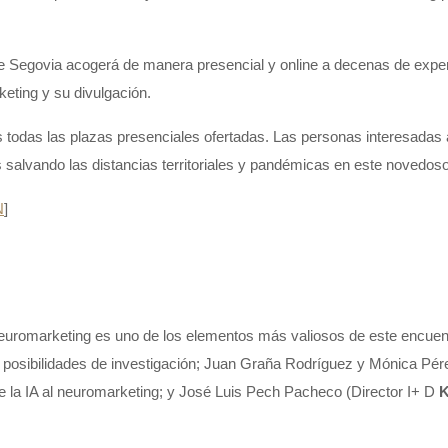
 Segovia acogerá de manera presencial y online a decenas de exper
keting y su divulgación.
s todas las plazas presenciales ofertadas. Las personas interesadas a
as salvando las distancias territoriales y pandémicas en este novedo
N
]
euromarketing es uno de los elementos más valiosos de este encuent
 y posibilidades de investigación; Juan Graña Rodríguez y Mónica P
de la IA al neuromarketing; y José Luis Pech Pacheco (Director I+ D
K