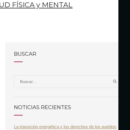
UD FÍSICA y MENTAL
BUSCAR
S
B
e
U
a
S
r
C
NOTICIAS RECIENTES
A
c
R
h
La transición energética y los derechos de los pueblos
f