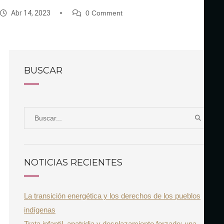
Abr 14, 2023
0 Comment
BUSCAR
S
B
e
U
a
S
r
C
NOTICIAS RECIENTES
A
c
R
h
La transición energética y los derechos de los pueblos
f
indígenas
o
Trata infantil, apatridia y desplazamiento forzado: una