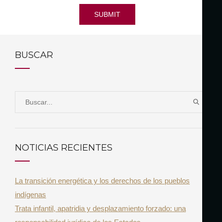
SUBMIT
BUSCAR
S
B
e
U
a
S
r
C
NOTICIAS RECIENTES
A
c
R
h
La transición energética y los derechos de los pueblos
f
indígenas
o
Trata infantil, apatridia y desplazamiento forzado: una
r