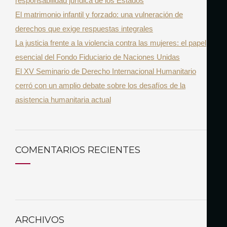
responsabilidad jurídica de los Estados
:
El matrimonio infantil y forzado: una vulneración de
derechos que exige respuestas integrales
La justicia frente a la violencia contra las mujeres: el papel
esencial del Fondo Fiduciario de Naciones Unidas
El XV Seminario de Derecho Internacional Humanitario
cerró con un amplio debate sobre los desafíos de la
asistencia humanitaria actual
COMENTARIOS RECIENTES
ARCHIVOS