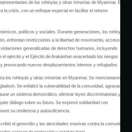
representantes de los
rohinyás
y otras minorías de Myanmar. El
 crisis, con un enfoque especial en facilitar el retorno
conómicos, políticos y sociales. Durante generaciones, los
rohinyás
, enfrentan restricciones a la libertad de movimiento, acceso
con violaciones generalizadas de derechos humanos, incluyendo
el ejército y el Ejército de
Arakán
han exacerbado los riesgos
d y provocando nuevos desplazamientos internos y refugiados.
tra los
rohinyás
y otras minorías en Myanmar. Se mencionaron
adesh. Se enfatizó la vulnerabilidad de la comunidad, agravada
urar un sistema democrático, eliminar leyes discriminatorias y
uier diálogo sobre su futuro. Se expresó solidaridad con
ver su resiliencia y autosuficiencia.
ribió el genocidio y las atrocidades masivas contra la comunidad
giados carecen de protección y estatuto legal.