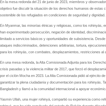
En la mesa redonda del 21 de junio de 2023, miembros y observado
objetivo fue discutir la situación de los derechos humanos de estas 
sostenible de los refugiados en condiciones de seguridad y dignidad
.
En Myanmar, las minorías étnicas y religiosas, como los
rohinyás
, 
han experimentado persecución, negación de identidad, discriminaci
limitado a servicios básicos y oportunidades de subsistencia. Desde 
ataques indiscriminados, detenciones arbitrarias, tortura, ejecuciones
para los
rohinyás
, con combates, desplazamientos, restricciones al
En una mesa redonda, la Alta Comisionada Adjunta para los Derech
crisis pasadas y la violencia militar de 2017, que forzó el desplazam
por el ciclón Mocha en 2023. La Alta Comisionada pidió al ejército 
garantizar la plena ciudadanía y documentación para los
rohinyás
. T
Bangladesh y llamó a la comunidad internacional a apoyar económic
Yasmin
Ullah
, una mujer
rohinyá
, compartió su experiencia como ref
rohinyá
, que ha sido expulsada del estado de
Rakáin
durante décadas