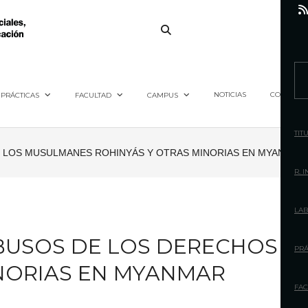
S
e
NOTICIAS
CONTACTO
PRÁCTICAS
FACULTAD
CAMPUS
a
r
TIT
c
DE LOS MUSULMANES ROHINYÁS Y OTRAS MINORIAS EN MYANMAR
h
R. 
f
o
LAB
r
 ABUSOS DE LOS DERECHOS
:
PRÁ
NORIAS EN MYANMAR
FAC