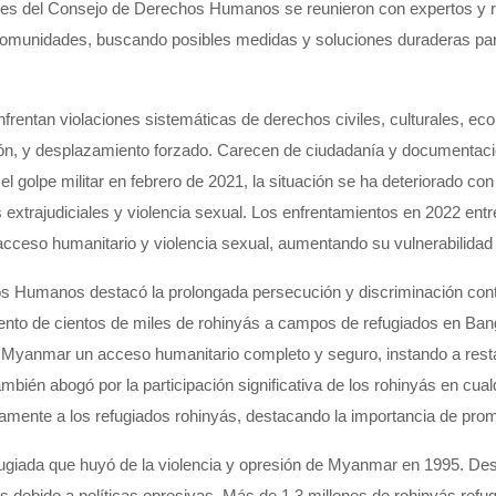
res del Consejo de Derechos Humanos se reunieron con expertos y 
comunidades, buscando posibles medidas y soluciones duraderas para la
enfrentan violaciones sistemáticas de derechos civiles, culturales, e
ón, y desplazamiento forzado. Carecen de ciudadanía y documentación
el golpe militar en febrero de 2021, la situación se ha deteriorado 
 extrajudiciales y violencia sexual. Los enfrentamientos en 2022 entre 
 acceso humanitario y violencia sexual, aumentando su vulnerabilida
os Humanos destacó la prolongada persecución y discriminación con
iento de cientos de miles de
rohinyás
a campos de refugiados en Bangl
de Myanmar un acceso humanitario completo y seguro, instando a resta
ambién abogó por la participación significativa de los
rohinyás
en cualq
amente a los refugiados
rohinyás
, destacando la importancia de promo
ugiada que huyó de la violencia y opresión de Myanmar en 1995. Desc
 debido a políticas opresivas. Más de 1.3 millones de
rohinyás
refu