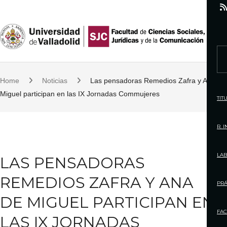
S
k
i
p
S
t
e
o
Home
Noticias
Las pensadoras Remedios Zafra y Ana de
a
c
Miguel participan en las IX Jornadas Commujeres
r
TIT
o
c
n
h
R. 
t
f
e
o
LAB
LAS PENSADORAS
n
r
t
REMEDIOS ZAFRA Y ANA
:
PRÁ
DE MIGUEL PARTICIPAN EN
FAC
LAS IX JORNADAS