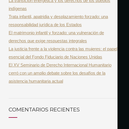
La transición energética y los derechos de los pueblos
f
indígenas
o
Trata infantil, apatridia y desplazamiento forzado: una
r
responsabilidad jurídica de los Estados
:
El matrimonio infantil y forzado: una vulneración de
derechos que exige respuestas integrales
La justicia frente a la violencia contra las mujeres: el papel
esencial del Fondo Fiduciario de Naciones Unidas
El XV Seminario de Derecho Internacional Humanitario
cerró con un amplio debate sobre los desafíos de la
asistencia humanitaria actual
COMENTARIOS RECIENTES