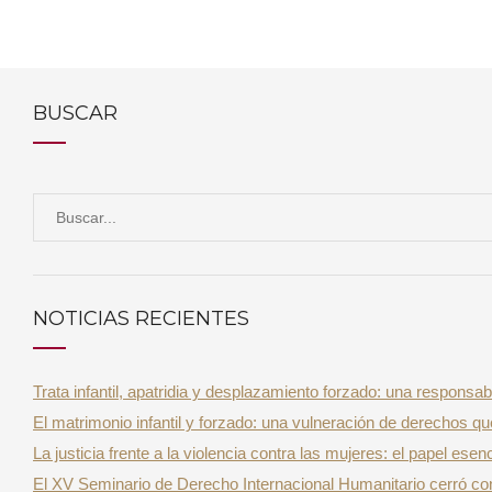
BUSCAR
S
e
a
r
NOTICIAS RECIENTES
c
h
Trata infantil, apatridia y desplazamiento forzado: una responsab
f
El matrimonio infantil y forzado: una vulneración de derechos qu
o
La justicia frente a la violencia contra las mujeres: el papel es
r
El XV Seminario de Derecho Internacional Humanitario cerró con
: