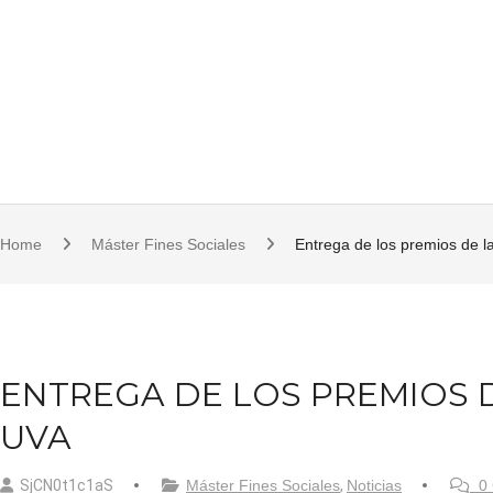
S
921 11 23 17/18 | 921 11 21 07 | fcsjc@uva.es | Plaza de la Universidad, 1, 
k
i
p
t
o
c
o
Home
Máster Fines Sociales
Entrega de los premios de la
n
t
e
n
ENTREGA DE LOS PREMIOS D
t
UVA
SjCN0t1c1aS
Máster Fines Sociales
,
Noticias
0 