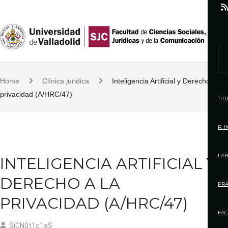
S
k
i
p
S
t
e
o
Home
Clínica juridica
Inteligencia Artificial y Derecho a la
a
c
privacidad (A/HRC/47)
r
TIT
o
c
n
h
R. 
t
f
e
o
LAB
INTELIGENCIA ARTIFICIAL Y
n
r
t
DERECHO A LA
:
PRÁ
PRIVACIDAD (A/HRC/47)
FAC
SjCN0t1c1aS