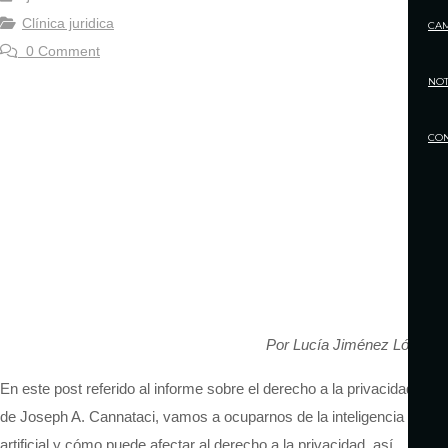
Clínica juridica
CA
0 Comment
NOT
CO
Por Lucía Jiménez López
En este post referido al informe sobre el derecho a la privacidad
de Joseph A. Cannataci, vamos a ocuparnos de la inteligencia
artificial y cómo puede afectar al derecho a la privacidad, así