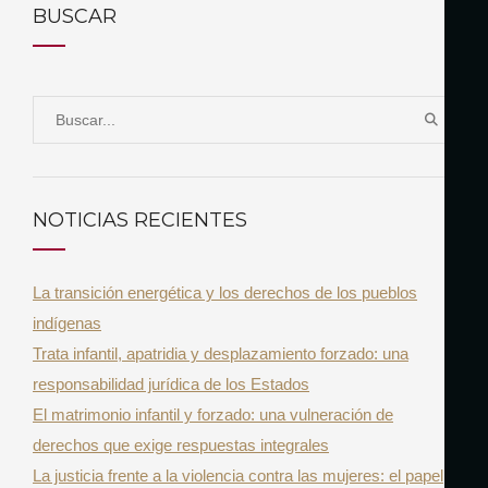
BUSCAR
S
B
e
U
a
S
r
C
NOTICIAS RECIENTES
A
c
R
h
La transición energética y los derechos de los pueblos
f
indígenas
o
Trata infantil, apatridia y desplazamiento forzado: una
r
responsabilidad jurídica de los Estados
:
El matrimonio infantil y forzado: una vulneración de
derechos que exige respuestas integrales
La justicia frente a la violencia contra las mujeres: el papel