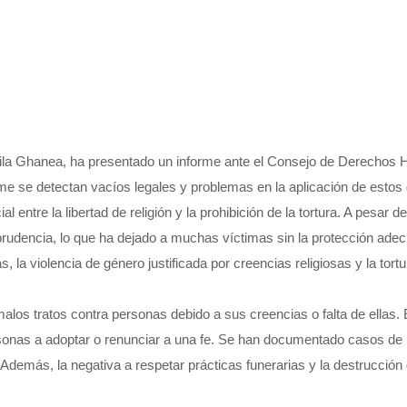
azila Ghanea, ha presentado un informe ante el Consejo de Derechos H
informe se detectan vacíos legales y problemas en la aplicación de esto
al entre la libertad de religión y la prohibición de la tortura. A pes
isprudencia, lo que ha dejado a muchas víctimas sin la protección ad
 la violencia de género justificada por creencias religiosas y la tortu
 malos tratos contra personas debido a sus creencias o falta de ellas
personas a adoptar o renunciar a una fe. Se han documentado casos de 
n. Además, la negativa a respetar prácticas funerarias y la destrucci