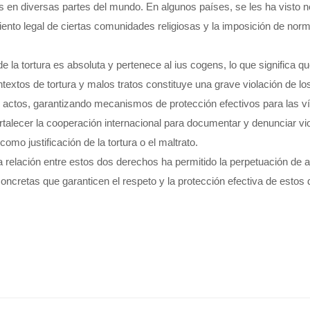
as en diversas partes del mundo. En algunos países, se les ha visto 
ento legal de ciertas comunidades religiosas y la imposición de norma
 de la tortura es absoluta y pertenece al ius cogens, lo que signific
ntextos de tortura y malos tratos constituye una grave violación de lo
os actos, garantizando mecanismos de protección efectivos para las v
rtalecer la cooperación internacional para documentar y denunciar vi
omo justificación de la tortura o el maltrato.
 la relación entre estos dos derechos ha permitido la perpetuación d
oncretas que garanticen el respeto y la protección efectiva de esto