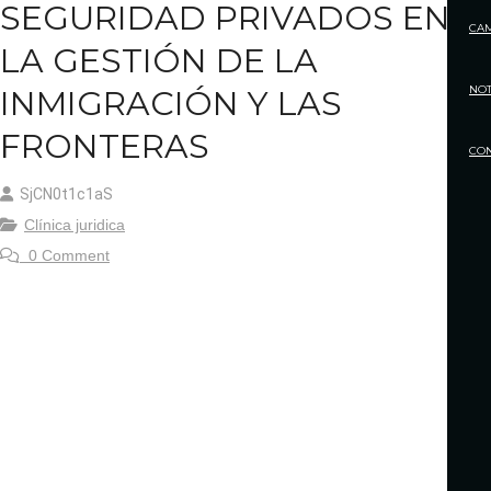
SEGURIDAD PRIVADOS EN
CA
LA GESTIÓN DE LA
NOT
INMIGRACIÓN Y LAS
FRONTERAS
CO
SjCN0t1c1aS
Clínica juridica
0 Comment