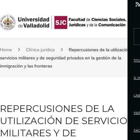
S
k
i
p
S
t
e
o
Home
Clínica juridica
Repercusiones de la utilización de
a
c
servicios militares y de seguridad privados en la gestión de la
r
TIT
o
inmigración y las fronteras
c
n
h
R. 
t
f
e
o
LAB
n
r
REPERCUSIONES DE LA
t
:
PRÁ
UTILIZACIÓN DE SERVICIOS
MILITARES Y DE
FAC