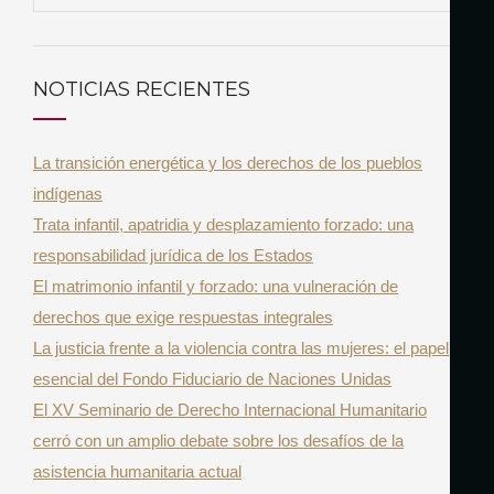
e
U
a
S
r
C
NOTICIAS RECIENTES
A
c
R
h
La transición energética y los derechos de los pueblos
f
indígenas
o
Trata infantil, apatridia y desplazamiento forzado: una
r
responsabilidad jurídica de los Estados
:
El matrimonio infantil y forzado: una vulneración de
derechos que exige respuestas integrales
La justicia frente a la violencia contra las mujeres: el papel
esencial del Fondo Fiduciario de Naciones Unidas
El XV Seminario de Derecho Internacional Humanitario
cerró con un amplio debate sobre los desafíos de la
asistencia humanitaria actual