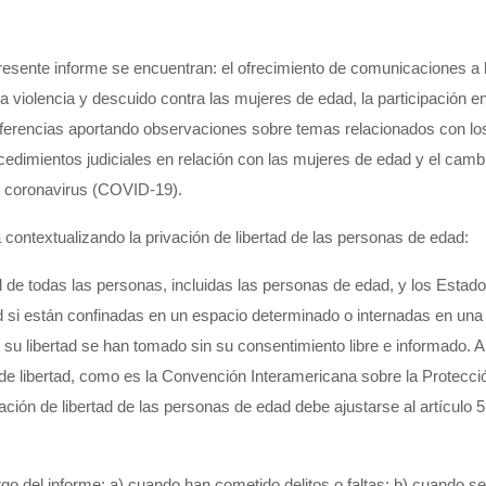
l presente informe se encuentran: el ofrecimiento de comunicaciones
la violencia y descuido contra las mujeres de edad, la participación
onferencias aportando observaciones sobre temas relacionados con 
cedimientos judiciales
en relación con las mujeres de edad y el cambi
r coronavirus (COVID-19).
contextualizando la privación de libertad de las personas de edad:
de todas las personas, incluidas las personas de edad, y los Estado
 si están confinadas en un espacio determinado o internadas en una in
r su libertad se han tomado sin su consentimiento libre e informado.
s de libertad, como es la Convención Interamericana sobre la Prote
ción de libertad de las personas de edad debe ajustarse al artícul
go del informe: a) cuando han cometido delitos o faltas; b) cuando se