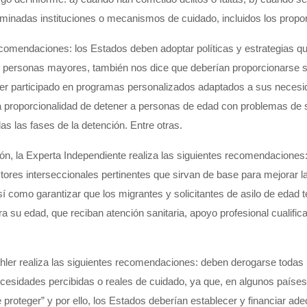
erminadas instituciones o mecanismos de cuidado, incluidos los propor
recomendaciones: los Estados deben adoptar políticas y estrategias qu
s personas mayores, también nos dice que deberían proporcionarse se
aber participado en programas personalizados adaptados a sus neces
 la proporcionalidad de detener a personas de edad con problemas de 
das las fases de la detención. Entre otras.
ción, la Experta Independiente realiza las siguientes recomendaciones:
ores interseccionales pertinentes que sirvan de base para mejorar la
 así como garantizar que los migrantes y solicitantes de asilo de edad 
 su edad, que reciban atención sanitaria, apoyo profesional cualific
er realiza las siguientes recomendaciones: deben derogarse todas las
sidades percibidas o reales de cuidado, ya que, en algunos países, la
e proteger” y por ello, los Estados deberían establecer y financiar