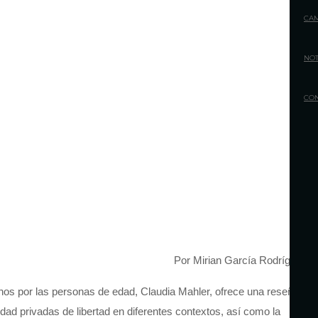
CA
NOT
CO
Por Mirian García Rodríguez
nos por las personas de edad, Claudia Mahler, ofrece una reseña
edad privadas de libertad en diferentes contextos, así como la