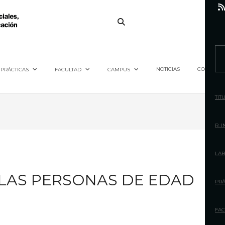
S
e
NOTICIAS
CONTACTO
PRÁCTICAS
FACULTAD
CAMPUS
a
r
TIT
c
h
R. 
f
o
LAB
r
LAS PERSONAS DE EDAD
:
PRÁ
FAC