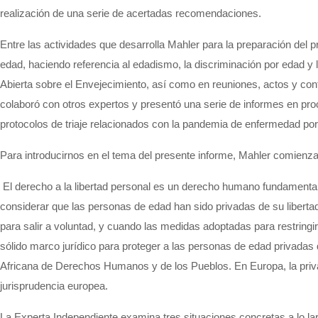
realización de una serie de acertadas recomendaciones.
Entre las actividades que desarrolla Mahler para la preparación de
edad, haciendo referencia al edadismo, la discriminación por edad y 
Abierta sobre el Envejecimiento, así como en reuniones, actos y c
colaboró con otros expertos y presentó una serie de informes en pro
protocolos de triaje relacionados con la pandemia de enfermedad po
Para introducirnos en el tema del presente informe, Mahler comienza 
El derecho a la libertad personal es un derecho humano fundamental 
considerar que las personas de edad han sido privadas de su libertad
para salir a voluntad, y cuando las medidas adoptadas para restringi
sólido marco jurídico para proteger a las personas de edad privada
Africana de Derechos Humanos y de los Pueblos. En Europa, la priva
jurisprudencia europea.
La Experta Independiente examina tres situaciones concretas a lo lar