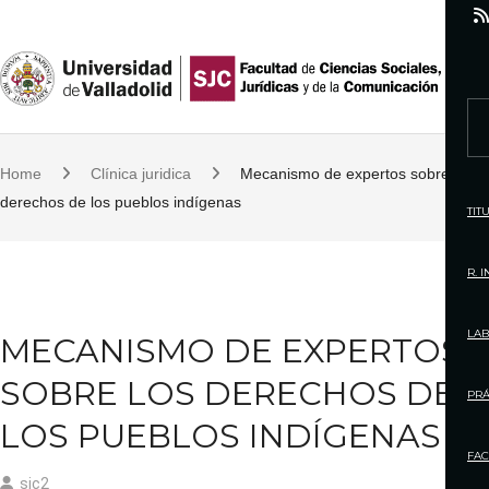
S
k
i
p
S
t
e
o
Home
Clínica juridica
Mecanismo de expertos sobre los
a
c
derechos de los pueblos indígenas
r
TIT
o
c
n
h
R. 
t
f
e
o
LAB
MECANISMO DE EXPERTOS
n
r
t
SOBRE LOS DERECHOS DE
:
PRÁ
LOS PUEBLOS INDÍGENAS
FAC
sjc2