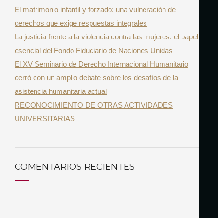
El matrimonio infantil y forzado: una vulneración de
r
derechos que exige respuestas integrales
:
La justicia frente a la violencia contra las mujeres: el papel
esencial del Fondo Fiduciario de Naciones Unidas
El XV Seminario de Derecho Internacional Humanitario
cerró con un amplio debate sobre los desafíos de la
asistencia humanitaria actual
RECONOCIMIENTO DE OTRAS ACTIVIDADES
UNIVERSITARIAS
COMENTARIOS RECIENTES