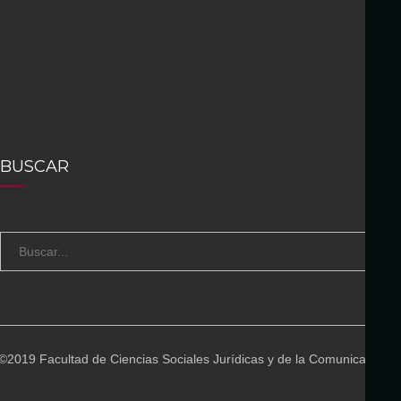
BUSCAR
S
B
e
U
a
S
r
C
c
A
©2019 Facultad de Ciencias Sociales Jurídicas y de la Comunicación
h
R
f