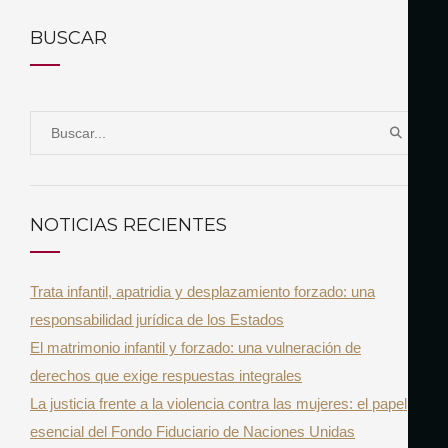
BUSCAR
S
B
e
U
a
S
r
C
NOTICIAS RECIENTES
A
c
R
h
Trata infantil, apatridia y desplazamiento forzado: una
f
responsabilidad jurídica de los Estados
o
El matrimonio infantil y forzado: una vulneración de
r
derechos que exige respuestas integrales
:
La justicia frente a la violencia contra las mujeres: el papel
esencial del Fondo Fiduciario de Naciones Unidas