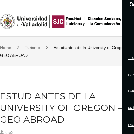
S
k
i
p
S
t
e
o
Home
Turismo
Estudiantes de la University of Oregon –
a
c
GEO ABROAD
r
TIT
o
c
n
h
R. 
t
f
e
o
LAB
ESTUDIANTES DE LA
n
r
t
UNIVERSITY OF OREGON –
:
PRÁ
GEO ABROAD
FAC
sjc2