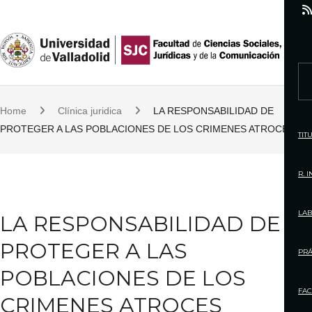
S
k
i
p
S
t
e
o
Home
Clínica juridica
LA RESPONSABILIDAD DE
a
c
PROTEGER A LAS POBLACIONES DE LOS CRIMENES ATROCES
r
TIT
o
c
n
h
R. 
t
f
e
o
LAB
LA RESPONSABILIDAD DE
n
r
t
PROTEGER A LAS
:
PRÁ
POBLACIONES DE LOS
FAC
CRIMENES ATROCES