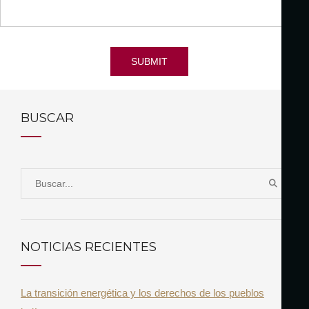
SUBMIT
BUSCAR
S
B
e
U
a
S
r
C
NOTICIAS RECIENTES
A
c
R
h
La transición energética y los derechos de los pueblos
f