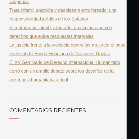
indígenas
o
Trata infantil, apatridia y desplazamiento forzado: una
r
responsabilidad jurídica de los Estados
:
El matrimonio infantil y forzado: una vulneración de
derechos que exige respuestas integrales
La justicia frente a la violencia contra las mujeres: el papel
esencial del Fondo Fiduciario de Naciones Unidas
El XV Seminario de Derecho Internacional Humanitario
cerró con un amplio debate sobre los desafíos de la
asistencia humanitaria actual
COMENTARIOS RECIENTES