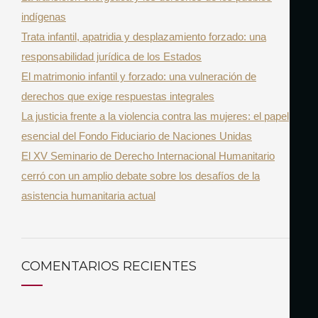
n
indígenas
o
t
Trata infantil, apatridia y desplazamiento forzado: una
r
r
responsabilidad jurídica de los Estados
:
a
El matrimonio infantil y forzado: una vulneración de
d
derechos que exige respuestas integrales
a
La justicia frente a la violencia contra las mujeres: el papel
s
esencial del Fondo Fiduciario de Naciones Unidas
El XV Seminario de Derecho Internacional Humanitario
cerró con un amplio debate sobre los desafíos de la
asistencia humanitaria actual
COMENTARIOS RECIENTES