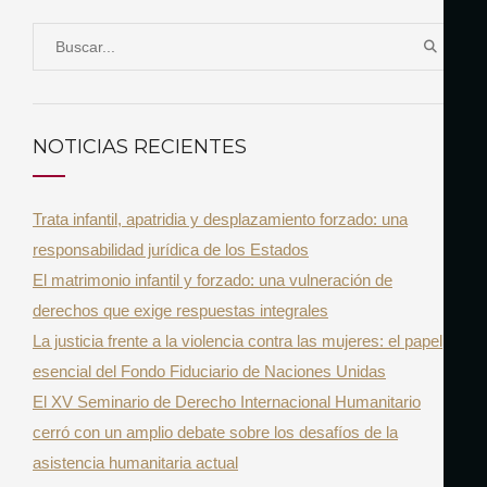
S
B
e
U
a
S
r
C
NOTICIAS RECIENTES
A
c
R
h
Trata infantil, apatridia y desplazamiento forzado: una
f
responsabilidad jurídica de los Estados
o
El matrimonio infantil y forzado: una vulneración de
r
derechos que exige respuestas integrales
:
La justicia frente a la violencia contra las mujeres: el papel
esencial del Fondo Fiduciario de Naciones Unidas
El XV Seminario de Derecho Internacional Humanitario
cerró con un amplio debate sobre los desafíos de la
asistencia humanitaria actual