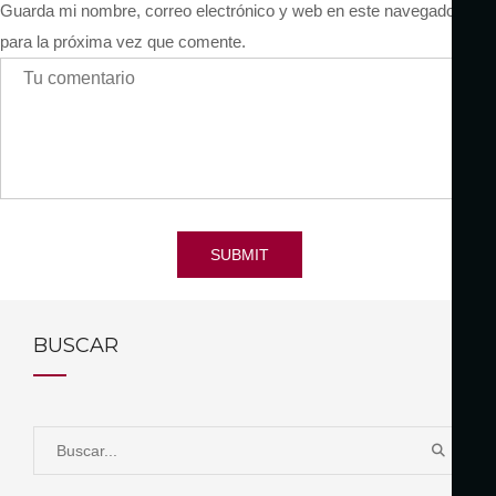
Guarda mi nombre, correo electrónico y web en este navegador
para la próxima vez que comente.
SUBMIT
BUSCAR
S
B
e
U