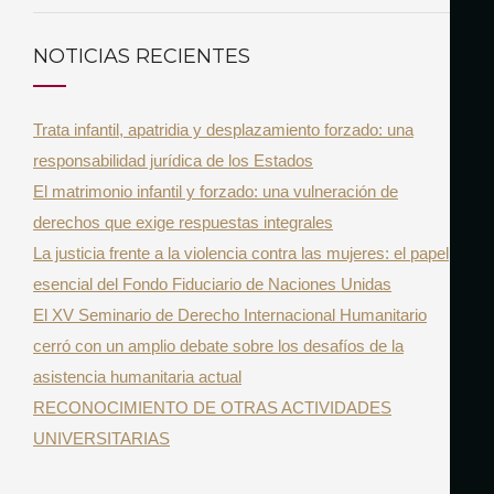
a
S
r
C
NOTICIAS RECIENTES
A
c
R
h
Trata infantil, apatridia y desplazamiento forzado: una
f
responsabilidad jurídica de los Estados
o
El matrimonio infantil y forzado: una vulneración de
r
derechos que exige respuestas integrales
:
La justicia frente a la violencia contra las mujeres: el papel
esencial del Fondo Fiduciario de Naciones Unidas
El XV Seminario de Derecho Internacional Humanitario
cerró con un amplio debate sobre los desafíos de la
asistencia humanitaria actual
RECONOCIMIENTO DE OTRAS ACTIVIDADES
UNIVERSITARIAS