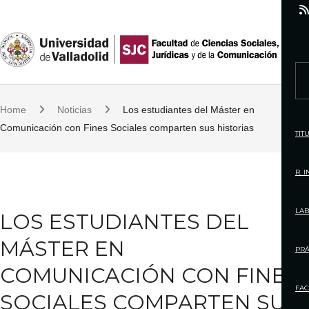
S
k
i
p
S
t
e
o
Home
Noticias
Los estudiantes del Máster en
a
c
Comunicación con Fines Sociales comparten sus historias
r
TIT
o
c
n
h
R. 
t
f
e
o
LAB
LOS ESTUDIANTES DEL
n
r
t
MÁSTER EN
:
PRÁ
COMUNICACIÓN CON FINES
FAC
SOCIALES COMPARTEN SUS