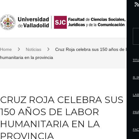
S
k
i
p
S
t
e
o
Home
Noticias
Cruz Roja celebra sus 150 años de labor
a
c
humanitaria en la provincia
r
TIT
o
c
n
h
R. 
t
f
e
o
LAB
CRUZ ROJA CELEBRA SUS
n
r
t
150 AÑOS DE LABOR
:
PRÁ
HUMANITARIA EN LA
FAC
PROVINCIA