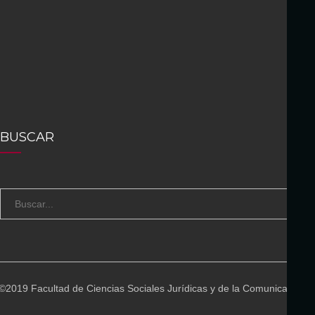
BUSCAR
S
B
e
U
a
S
r
C
c
A
©2019 Facultad de Ciencias Sociales Jurídicas y de la Comunicación
h
R
f