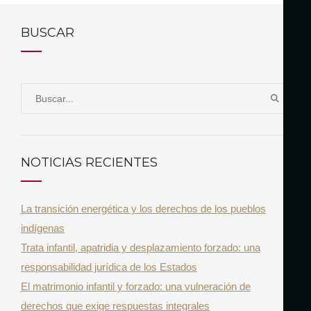
BUSCAR
S
B
e
U
a
S
r
C
NOTICIAS RECIENTES
A
c
R
h
La transición energética y los derechos de los pueblos
f
indígenas
o
Trata infantil, apatridia y desplazamiento forzado: una
r
responsabilidad jurídica de los Estados
:
El matrimonio infantil y forzado: una vulneración de
derechos que exige respuestas integrales