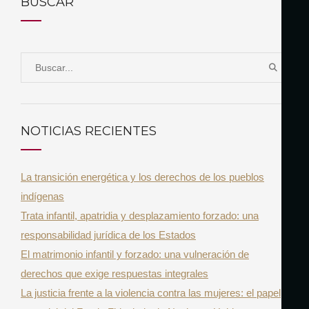
BUSCAR
S
B
e
U
a
S
r
C
NOTICIAS RECIENTES
A
c
R
h
La transición energética y los derechos de los pueblos
f
indígenas
o
Trata infantil, apatridia y desplazamiento forzado: una
r
responsabilidad jurídica de los Estados
:
El matrimonio infantil y forzado: una vulneración de
derechos que exige respuestas integrales
La justicia frente a la violencia contra las mujeres: el papel