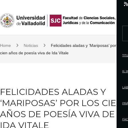
S
k
i
p
S
t
e
o
Home
Noticias
Felicidades aladas y ‘Mariposas’ por los
a
c
cien años de poesía viva de Ida Vitale
r
TIT
o
c
n
h
R. 
t
f
e
o
LAB
FELICIDADES ALADAS Y
n
r
t
‘MARIPOSAS’ POR LOS CIEN
:
PRÁ
AÑOS DE POESÍA VIVA DE
FAC
IDA VITALE