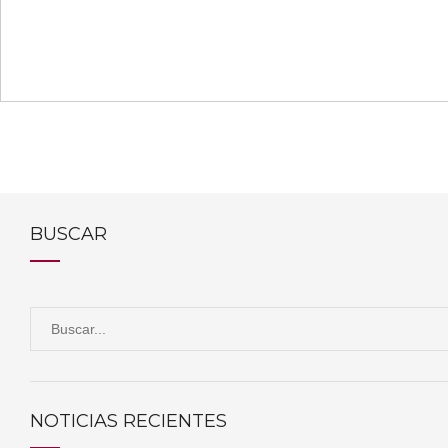
BUSCAR
S
e
a
r
NOTICIAS RECIENTES
c