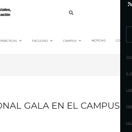
S
e
NOTICIAS
CONTACTO
PRÁCTICAS
FACULTAD
CAMPUS
a
r
TIT
c
h
R. 
f
o
LAB
r
ONAL GALA EN EL CAMPUS
:
PRÁ
FAC