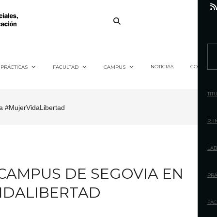
S
e
NOTICIAS
CONTACTO
PRÁCTICAS
FACULTAD
CAMPUS
a
r
TIT
c
ña #MujerVidaLibertad
h
R. 
f
o
LAB
r
L CAMPUS DE SEGOVIA EN
:
PRÁ
IDALIBERTAD
FAC