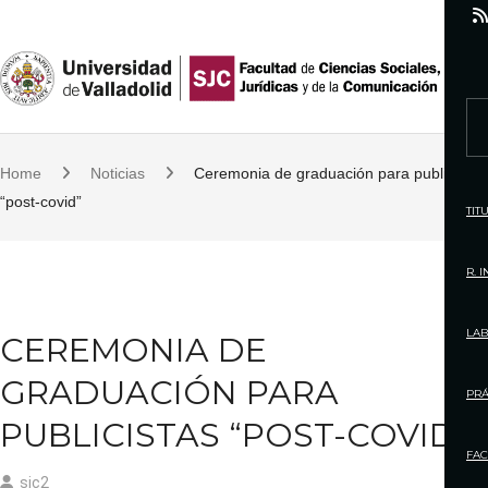
S
k
i
p
S
t
e
o
Home
Noticias
Ceremonia de graduación para publicistas
a
c
“post-covid”
r
TIT
o
c
n
h
R. 
t
f
e
o
LAB
CEREMONIA DE
n
r
t
GRADUACIÓN PARA
:
PRÁ
PUBLICISTAS “POST-COVID”
FAC
sjc2