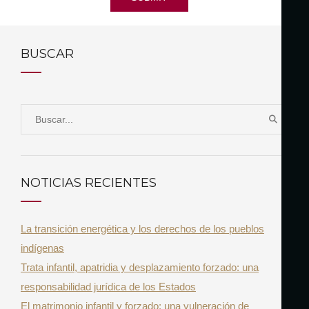
BUSCAR
S
B
e
U
a
S
r
C
NOTICIAS RECIENTES
A
c
R
h
La transición energética y los derechos de los pueblos
f
indígenas
o
Trata infantil, apatridia y desplazamiento forzado: una
r
responsabilidad jurídica de los Estados
:
El matrimonio infantil y forzado: una vulneración de