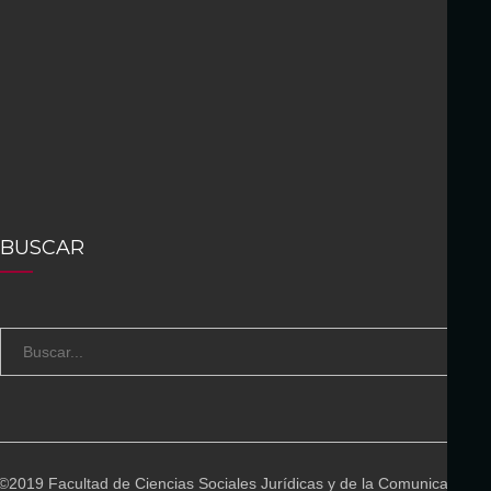
BUSCAR
S
B
e
U
a
S
r
C
c
A
©2019 Facultad de Ciencias Sociales Jurídicas y de la Comunicación
h
R