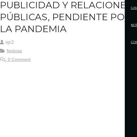
PUBLICIDAD Y RELACIONES
CA
PÚBLICAS, PENDIENTE POR
NOT
LA PANDEMIA
sjc2
CO
Noticias
0 Comment