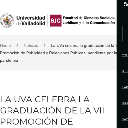
S
k
i
p
S
t
e
o
Home
Noticias
La UVa celebra la graduación de la VII
a
c
Promoción de Publicidad y Relaciones Públicas, pendiente por la
r
TIT
o
pandemia
c
n
h
R. 
t
f
e
o
LAB
n
r
LA UVA CELEBRA LA
t
:
PRÁ
GRADUACIÓN DE LA VII
PROMOCIÓN DE
FAC