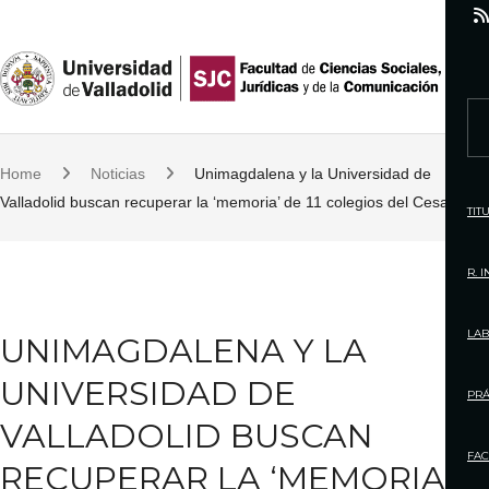
S
k
i
p
S
t
e
o
Home
Noticias
Unimagdalena y la Universidad de
a
c
Valladolid buscan recuperar la ‘memoria’ de 11 colegios del Cesar
r
TIT
o
c
n
h
R. 
t
f
e
o
LAB
UNIMAGDALENA Y LA
n
r
t
UNIVERSIDAD DE
:
PRÁ
VALLADOLID BUSCAN
FAC
RECUPERAR LA ‘MEMORIA’