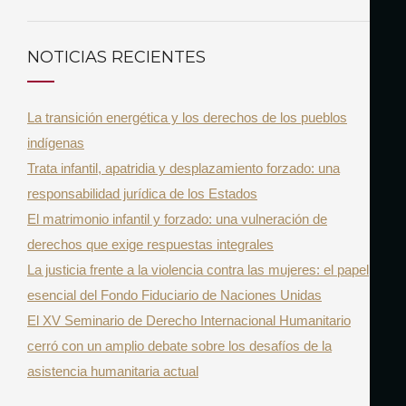
U
a
S
r
C
NOTICIAS RECIENTES
A
c
R
h
La transición energética y los derechos de los pueblos
f
indígenas
o
Trata infantil, apatridia y desplazamiento forzado: una
r
responsabilidad jurídica de los Estados
:
El matrimonio infantil y forzado: una vulneración de
derechos que exige respuestas integrales
La justicia frente a la violencia contra las mujeres: el papel
esencial del Fondo Fiduciario de Naciones Unidas
El XV Seminario de Derecho Internacional Humanitario
cerró con un amplio debate sobre los desafíos de la
asistencia humanitaria actual