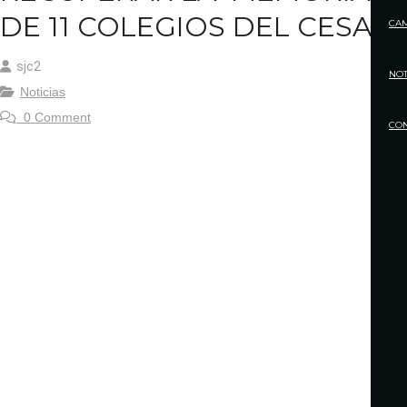
DE 11 COLEGIOS DEL CESAR
CA
sjc2
NOT
Noticias
0 Comment
CO