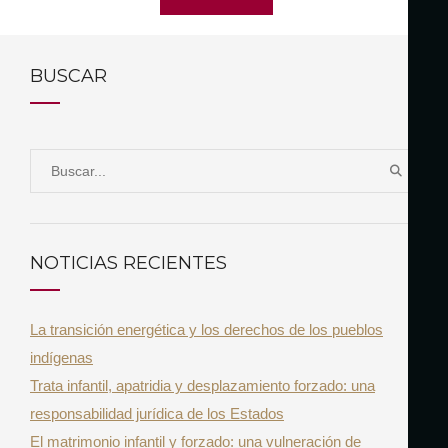
BUSCAR
S
B
e
U
a
S
r
C
NOTICIAS RECIENTES
A
c
R
h
La transición energética y los derechos de los pueblos
f
indígenas
o
Trata infantil, apatridia y desplazamiento forzado: una
r
responsabilidad jurídica de los Estados
:
El matrimonio infantil y forzado: una vulneración de