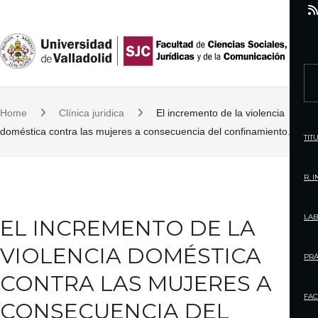
S
k
i
p
S
t
e
o
Home
Clínica juridica
El incremento de la violencia
a
c
doméstica contra las mujeres a consecuencia del confinamiento.
r
TIT
o
c
n
h
R. 
t
f
e
o
LAB
EL INCREMENTO DE LA
n
r
t
VIOLENCIA DOMÉSTICA
:
PRÁ
CONTRA LAS MUJERES A
FAC
CONSECUENCIA DEL