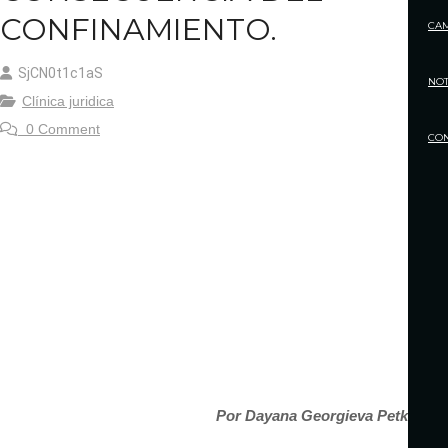
CONFINAMIENTO.
CA
SjCN0t1c1aS
NOT
Clínica juridica
0 Comment
CO
Por Dayana Georgieva Petkova