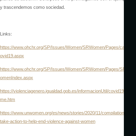
y trascendemos como sociedad.
Links:
https://www.ohchr.org/SP/Issues/Women/SRWomen/Pages/call_c
ovid19.aspx
https://www.ohchr.org/SP/Issues/Women/SRWomen/Pages/SRW
omenIndex.aspx
https://violenciagenero.igualdad.gob.es/informacionUtil/covid19/ho
me.htm
https://www.unwomen.org/es/news/stories/2020/11/compilation-
take-action-to-help-end-violence-against-women