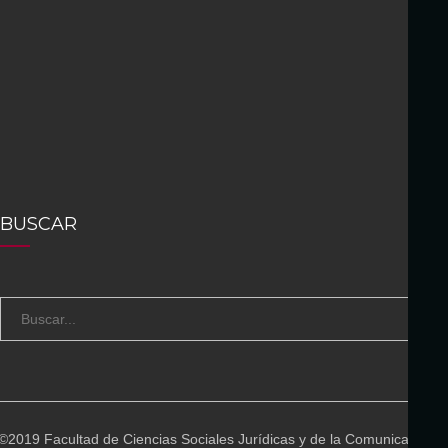
BUSCAR
S
B
e
U
a
S
r
C
c
A
©2019 Facultad de Ciencias Sociales Jurídicas y de la Comunicación
h
R