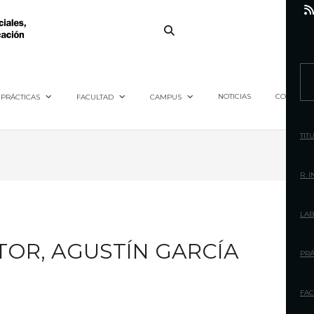
S
e
NOTICIAS
CONTACTO
PRÁCTICAS
FACULTAD
CAMPUS
a
r
TIT
c
h
R. 
f
o
LAB
r
TOR, AGUSTÍN GARCÍA
:
PRÁ
FAC