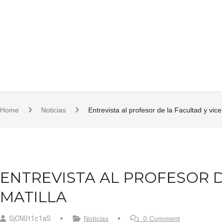
S
921 11 23 17/18 | 921 11 21 07 | fcsjc@uva.es | Plaza de la Universidad, 1, 
k
i
p
t
o
c
o
Home
Noticias
Entrevista al profesor de la Facultad y vice
n
t
e
n
ENTREVISTA AL PROFESOR D
t
MATILLA
SjCN0t1c1aS
Noticias
0 Comment