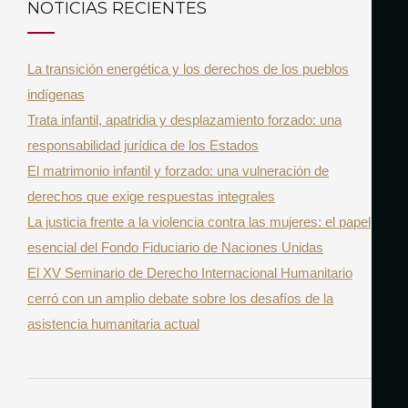
NOTICIAS RECIENTES
A
c
R
h
La transición energética y los derechos de los pueblos
f
indígenas
o
Trata infantil, apatridia y desplazamiento forzado: una
r
responsabilidad jurídica de los Estados
:
El matrimonio infantil y forzado: una vulneración de
derechos que exige respuestas integrales
La justicia frente a la violencia contra las mujeres: el papel
esencial del Fondo Fiduciario de Naciones Unidas
El XV Seminario de Derecho Internacional Humanitario
cerró con un amplio debate sobre los desafíos de la
asistencia humanitaria actual