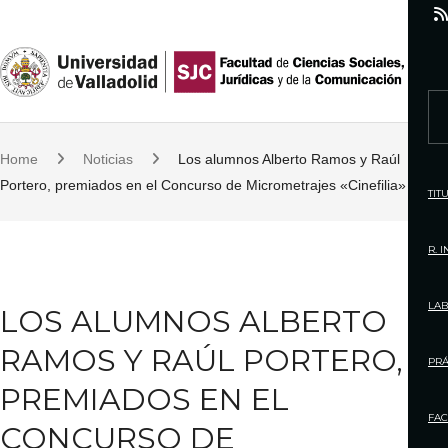
S
k
i
p
S
t
e
o
Home
Noticias
Los alumnos Alberto Ramos y Raúl
a
c
Portero, premiados en el Concurso de Micrometrajes «Cinefilia»
r
TIT
o
c
n
h
R. 
t
f
e
o
LAB
LOS ALUMNOS ALBERTO
n
r
t
RAMOS Y RAÚL PORTERO,
:
PRÁ
PREMIADOS EN EL
FAC
CONCURSO DE