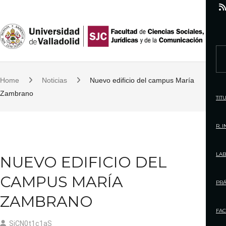
S
k
i
p
S
t
e
o
Home
Noticias
Nuevo edificio del campus María
a
c
Zambrano
r
TIT
o
c
n
h
R. 
t
f
e
o
LAB
NUEVO EDIFICIO DEL
n
r
t
CAMPUS MARÍA
:
PRÁ
ZAMBRANO
FAC
SjCN0t1c1aS