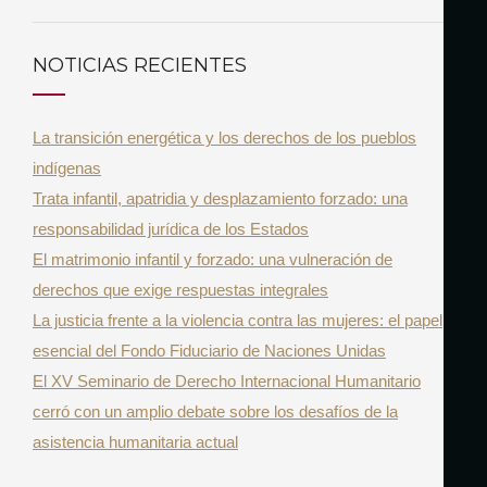
U
a
S
r
C
NOTICIAS RECIENTES
A
c
R
h
La transición energética y los derechos de los pueblos
f
indígenas
o
Trata infantil, apatridia y desplazamiento forzado: una
r
responsabilidad jurídica de los Estados
:
El matrimonio infantil y forzado: una vulneración de
derechos que exige respuestas integrales
La justicia frente a la violencia contra las mujeres: el papel
esencial del Fondo Fiduciario de Naciones Unidas
El XV Seminario de Derecho Internacional Humanitario
cerró con un amplio debate sobre los desafíos de la
asistencia humanitaria actual